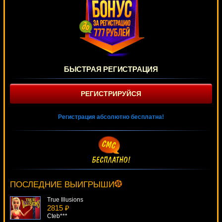
БЫСТРАЯ РЕГИСТРАЦИЯ
РЕГИСТРИРУЙСЯ
Регистрация абсолютно бесплатна!
The Bees
3873 ₽
verkhovod***
ПОСЛЕДНИЕ ВЫИГРЫШИ
True Illusions
2815 ₽
Cteb***