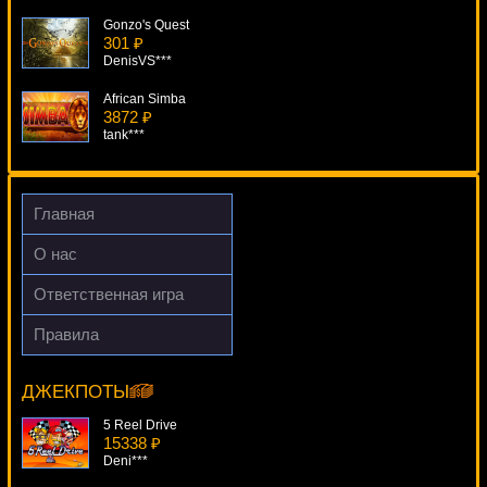
Gonzo's Quest
301 ₽
DenisVS***
African Simba
3872 ₽
tank***
Top Trumps Football Legends
1769 ₽
number***
Главная
The Wild Wood
О нас
3816 ₽
Serg***
Ответственная игра
River Queen
Правила
3037 ₽
Cops 'N' Robbers
Panamer***
18412 ₽
sgvwood***
ДЖЕКПОТЫ
5 Reel Drive
15338 ₽
Deni***