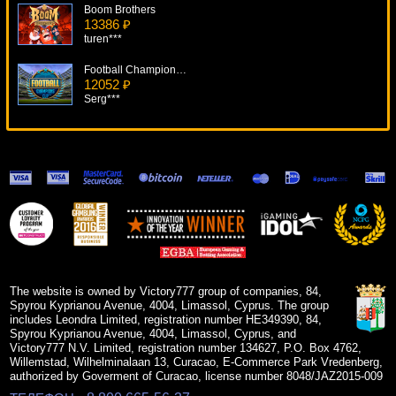
Boom Brothers
13386 ₽
turen***
Football Champions Cup
12052 ₽
Serg***
Lucky 7
5568 ₽
kat***
Odysseus
6750 ₽
Deni***
Bratva
7386 ₽
lucky***
The website is owned by Victory777 group of companies, 84,
Spyrou Kyprianou Avenue, 4004, Limassol, Cyprus. The group
includes Leondra Limited, registration number HE349390, 84,
Spyrou Kyprianou Avenue, 4004, Limassol, Cyprus, and
Victory777 N.V. Limited, registration number 134627, P.O. Box 4762,
Willemstad, Wilhelminalaan 13, Curacao, E-Commerce Park Vredenberg,
authorized by Goverment of Curacao, license number 8048/JAZ2015-009