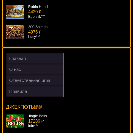
Robin Hood
4430 ₽
Egoistik***
300 Shields
4976 ₽
Lucy***
Bust The Bank
1147 ₽
alex***
Главная
Thief
О нас
2148 ₽
ivan-lev***
Ответственная игра
Party Gold (Золото Партии)
Правила
1106 ₽
The Three Musketeers
number***
9829 ₽
Deni***
ДЖЕКПОТЫ
Jingle Bells
17286 ₽
loto***