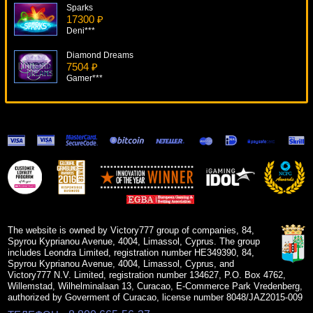
Sparks
17300 ₽
Deni***
Diamond Dreams
7504 ₽
Gamer***
Call Of The Colosseum
16250 ₽
aleg***
Black Widow
17732 ₽
DenisVS***
Family Guy
5228 ₽
sgvwood***
The website is owned by Victory777 group of companies, 84,
Spyrou Kyprianou Avenue, 4004, Limassol, Cyprus. The group
includes Leondra Limited, registration number HE349390, 84,
Spyrou Kyprianou Avenue, 4004, Limassol, Cyprus, and
Victory777 N.V. Limited, registration number 134627, P.O. Box 4762,
Willemstad, Wilhelminalaan 13, Curacao, E-Commerce Park Vredenberg,
authorized by Goverment of Curacao, license number 8048/JAZ2015-009