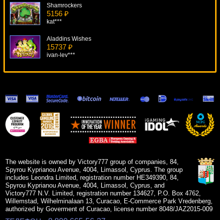
Shamrockers
5156 ₽
kat***
Aladdins Wishes
15737 ₽
ivan-lev***
Asian Beauty
11666 ₽
ivan-lev***
Green Light
15665 ₽
superman***
Jungle Boogie
12723 ₽
kat***
The website is owned by Victory777 group of companies, 84,
Spyrou Kyprianou Avenue, 4004, Limassol, Cyprus. The group
includes Leondra Limited, registration number HE349390, 84,
Spyrou Kyprianou Avenue, 4004, Limassol, Cyprus, and
Victory777 N.V. Limited, registration number 134627, P.O. Box 4762,
Willemstad, Wilhelminalaan 13, Curacao, E-Commerce Park Vredenberg,
authorized by Goverment of Curacao, license number 8048/JAZ2015-009