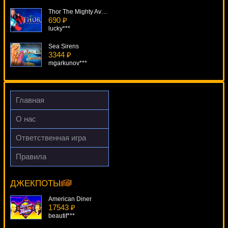
Thor The Mighty Avenger
690 ₽
lucky***
Sea Sirens
3344 ₽
mgarkunov***
Goldify
4071 ₽
lucky***
Главная
Mini Roulette
О нас
814 ₽
Panamer***
Ответственная игра
Surf Safari
Правила
3279 ₽
Reel Steal
aleg***
12181 ₽
turen***
ДЖЕКПОТЫ
American Diner
17543 ₽
beautif***