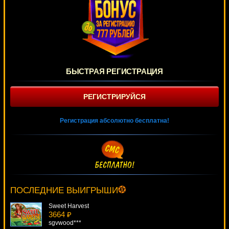
БЫСТРАЯ РЕГИСТРАЦИЯ
РЕГИСТРИРУЙСЯ
Регистрация абсолютно бесплатна!
Sultan's Gold
565 ₽
tank***
ПОСЛЕДНИЕ ВЫИГРЫШИ
Sweet Harvest
3664 ₽
sgvwood***