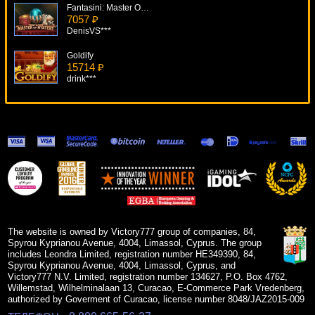
Fantasini: Master Of Mystery
7057 ₽
DenisVS***
Goldify
15714 ₽
drink***
Roman Riches
9849 ₽
drink***
Faust
12668 ₽
tank***
Garden Party
5754 ₽
SmileLow***
The website is owned by Victory777 group of companies, 84,
Spyrou Kyprianou Avenue, 4004, Limassol, Cyprus. The group
includes Leondra Limited, registration number HE349390, 84,
Spyrou Kyprianou Avenue, 4004, Limassol, Cyprus, and
Victory777 N.V. Limited, registration number 134627, P.O. Box 4762,
Willemstad, Wilhelminalaan 13, Curacao, E-Commerce Park Vredenberg,
authorized by Goverment of Curacao, license number 8048/JAZ2015-009