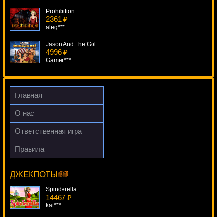
Prohibition
2361 ₽
aleg***
Jason And The Golden Fleece
4996 ₽
Gamer***
Two Mayans
3115 ₽
Cteb***
Главная
Noah's Ark
О нас
269 ₽
sgvwood***
Ответственная игра
Jackpot 2000 VIP
Правила
652 ₽
When Pigs Fly
verkhovod***
15523 ₽
ivan-lev***
ДЖЕКПОТЫ
Spinderella
14467 ₽
kat***