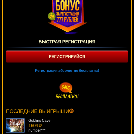
БЫСТРАЯ РЕГИСТРАЦИЯ
РЕГИСТРИРУЙСЯ
Регистрация абсолютно бесплатна!
Mermaid's Pearl
1478 ₽
sgvwood***
ПОСЛЕДНИЕ ВЫИГРЫШИ
Goblins Cave
1604 ₽
number***