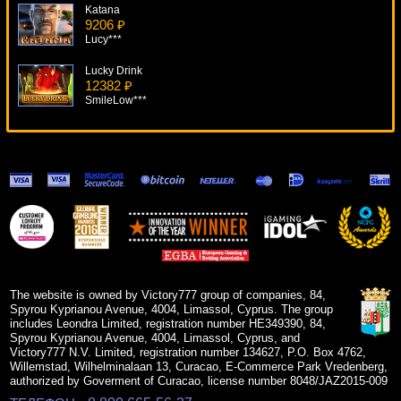
Katana
9206 ₽
Lucy***
Lucky Drink
12382 ₽
SmileLow***
Rocky
15607 ₽
blogolet***
Fruit Drops
5912 ₽
superman***
Aladdins Wishes
10270 ₽
drink***
The website is owned by Victory777 group of companies, 84,
Spyrou Kyprianou Avenue, 4004, Limassol, Cyprus. The group
includes Leondra Limited, registration number HE349390, 84,
Spyrou Kyprianou Avenue, 4004, Limassol, Cyprus, and
Victory777 N.V. Limited, registration number 134627, P.O. Box 4762,
Willemstad, Wilhelminalaan 13, Curacao, E-Commerce Park Vredenberg,
authorized by Goverment of Curacao, license number 8048/JAZ2015-009