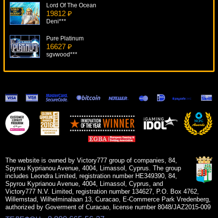
Lord Of The Ocean
19812 ₽
Deni***
Pure Platinum
16627 ₽
sgvwood***
Jacks Or Better
14175 ₽
blogolet***
Secret Code
16475 ₽
Gamer***
Cops 'N' Robbers
9625 ₽
ivan-lev***
The website is owned by Victory777 group of companies, 84,
Spyrou Kyprianou Avenue, 4004, Limassol, Cyprus. The group
includes Leondra Limited, registration number HE349390, 84,
Spyrou Kyprianou Avenue, 4004, Limassol, Cyprus, and
Victory777 N.V. Limited, registration number 134627, P.O. Box 4762,
Willemstad, Wilhelminalaan 13, Curacao, E-Commerce Park Vredenberg,
authorized by Goverment of Curacao, license number 8048/JAZ2015-009