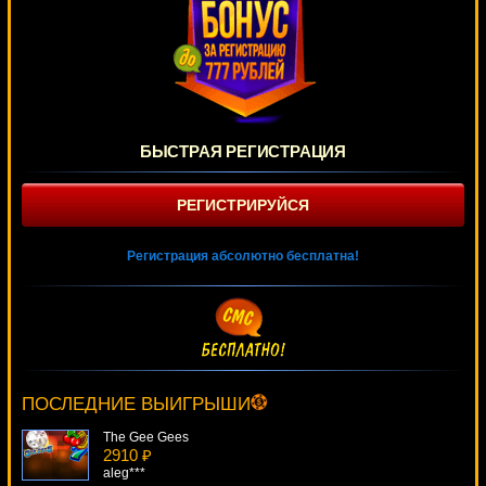
БЫСТРАЯ РЕГИСТРАЦИЯ
РЕГИСТРИРУЙСЯ
Регистрация абсолютно бесплатна!
Dead Or Alive
2084 ₽
beautif***
ПОСЛЕДНИЕ ВЫИГРЫШИ
The Gee Gees
2910 ₽
aleg***