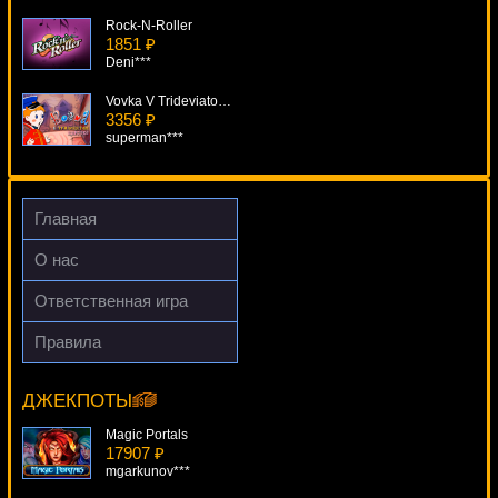
Rock-N-Roller
1851 ₽
Deni***
Vovka V Trideviatom Carstve
3356 ₽
superman***
Heist
3887 ₽
beautif***
Главная
Keno
О нас
100 ₽
DenisVS***
Ответственная игра
Pirate
Правила
3592 ₽
Miss Fortune
Root77***
17696 ₽
alex***
ДЖЕКПОТЫ
Magic Portals
17907 ₽
mgarkunov***