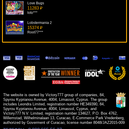
Love Bugs
11283 ₽
loto***
Lobstermania 2
15374 ₽
Root77***
Triple Wins star Ticket
18679 ₽
turen***
Super Dice
19683 ₽
loto***
Victorian Villain
10198 ₽
ivan-lev***
The website is owned by Victory777 group of companies, 84,
Spyrou Kyprianou Avenue, 4004, Limassol, Cyprus. The group
includes Leondra Limited, registration number HE349390, 84,
Spyrou Kyprianou Avenue, 4004, Limassol, Cyprus, and
Victory777 N.V. Limited, registration number 134627, P.O. Box 4762,
Willemstad, Wilhelminalaan 13, Curacao, E-Commerce Park Vredenberg,
authorized by Goverment of Curacao, license number 8048/JAZ2015-009