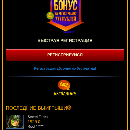
БЫСТРАЯ РЕГИСТРАЦИЯ
РЕГИСТРИРУЙСЯ
Регистрация абсолютно бесплатна!
Jingle Jackpot
347 ₽
sgvwood***
ПОСЛЕДНИЕ ВЫИГРЫШИ
Secret Forest
1929 ₽
Root77***