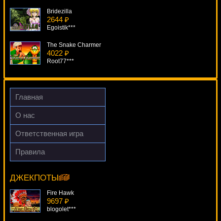
Bridezilla
2644 ₽
Egoistik***
The Snake Charmer
4022 ₽
Root77***
Wonky Wabbits
2611 ₽
verkhovod***
Главная
Candy Bars
О нас
3250 ₽
beautif***
Ответственная игра
Big Bang
Правила
3178 ₽
The Alchemist
aleg***
14733 ₽
superman***
ДЖЕКПОТЫ
Fire Hawk
9697 ₽
blogolet***