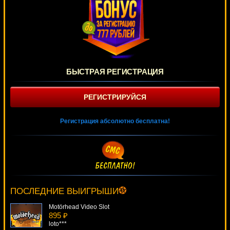
БЫСТРАЯ РЕГИСТРАЦИЯ
РЕГИСТРИРУЙСЯ
Регистрация абсолютно бесплатна!
Mosquitozzz
1010 ₽
Panamer***
ПОСЛЕДНИЕ ВЫИГРЫШИ
Motörhead Video Slot
895 ₽
loto***