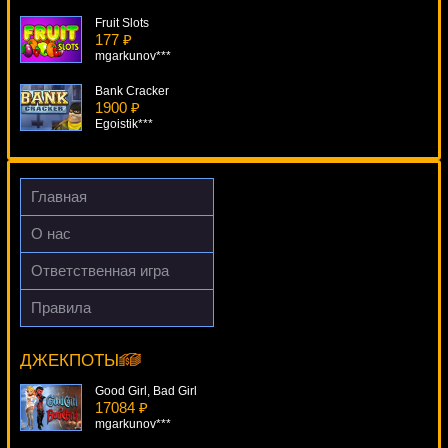
Fruit Slots
177 ₽
mgarkunov***
Bank Cracker
1900 ₽
Egoistik***
Break Da Bank
3903 ₽
drink***
Главная
Deck The Halls
О нас
4513 ₽
Gamer***
Ответственная игра
Lobstermania 2
Правила
3251 ₽
Jason And The Golden Fleece
tank***
9078 ₽
Cteb***
ДЖЕКПОТЫ
Good Girl, Bad Girl
17084 ₽
mgarkunov***