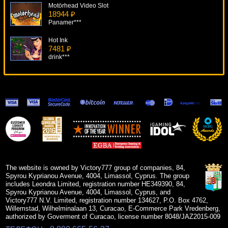
Motörhead Video Slot
18944 ₽
Panamer***
Hot Ink
7481 ₽
drink***
Top Gun
8236 ₽
SmileLow***
Subtopia
10139 ₽
Deni***
The Alchemist
12312 ₽
turen***
The website is owned by Victory777 group of companies, 84,
Spyrou Kyprianou Avenue, 4004, Limassol, Cyprus. The group
includes Leondra Limited, registration number HE349390, 84,
Spyrou Kyprianou Avenue, 4004, Limassol, Cyprus, and
Victory777 N.V. Limited, registration number 134627, P.O. Box 4762,
Willemstad, Wilhelminalaan 13, Curacao, E-Commerce Park Vredenberg,
authorized by Goverment of Curacao, license number 8048/JAZ2015-009