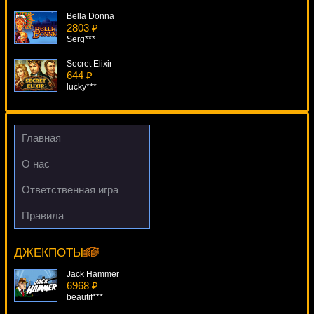
Bella Donna
2803 ₽
Serg***
Secret Elixir
644 ₽
lucky***
Water Dragons
3392 ₽
Panamer***
Главная
Sun Wukong
О нас
3337 ₽
number***
Ответственная игра
Dragon's Wild Fire
Правила
3469 ₽
Mystery Planet
DenisVS***
15493 ₽
beautif***
ДЖЕКПОТЫ
Jack Hammer
6968 ₽
beautif***