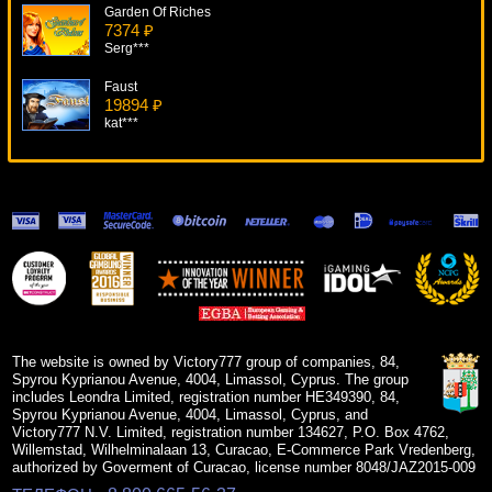
Garden Of Riches
7374 ₽
Serg***
Faust
19894 ₽
kat***
African Simba
14043 ₽
superman***
Mystique Grove
17476 ₽
tank***
Kings Of Chicago
11883 ₽
beautif***
The website is owned by Victory777 group of companies, 84,
Spyrou Kyprianou Avenue, 4004, Limassol, Cyprus. The group
includes Leondra Limited, registration number HE349390, 84,
Spyrou Kyprianou Avenue, 4004, Limassol, Cyprus, and
Victory777 N.V. Limited, registration number 134627, P.O. Box 4762,
Willemstad, Wilhelminalaan 13, Curacao, E-Commerce Park Vredenberg,
authorized by Goverment of Curacao, license number 8048/JAZ2015-009