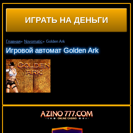
ИГРАТЬ НА ДЕНЬГИ
Главная
»
Novomatic
»
Golden Ark
Игровой автомат Golden Ark