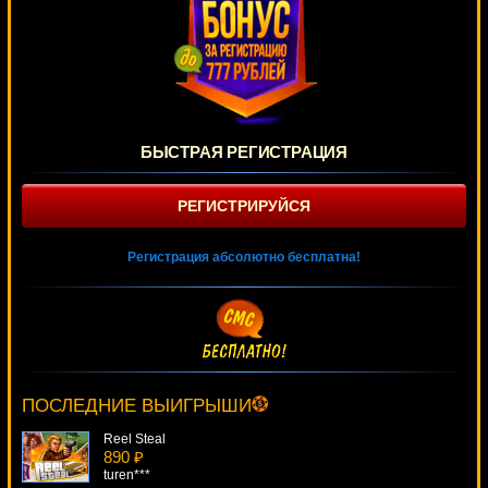
БЫСТРАЯ РЕГИСТРАЦИЯ
РЕГИСТРИРУЙСЯ
Регистрация абсолютно бесплатна!
Книжки Deluxe
4709 ₽
alex***
ПОСЛЕДНИЕ ВЫИГРЫШИ
Reel Steal
890 ₽
turen***