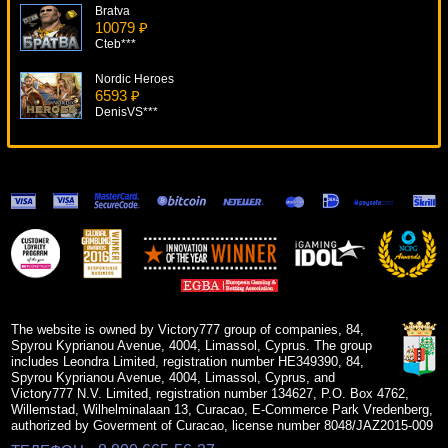
Bratva
10079 ₽
Cteb***
Nordic Heroes
6593 ₽
DenisVS***
The Alchemist
12623 ₽
Serg***
Alaskan Fishing
16943 ₽
Root77***
Butterflies
10411 ₽
alex***
The website is owned by Victory777 group of companies, 84,
Spyrou Kyprianou Avenue, 4004, Limassol, Cyprus. The group
includes Leondra Limited, registration number HE349390, 84,
Spyrou Kyprianou Avenue, 4004, Limassol, Cyprus, and
Victory777 N.V. Limited, registration number 134627, P.O. Box 4762,
Willemstad, Wilhelminalaan 13, Curacao, E-Commerce Park Vredenberg,
authorized by Goverment of Curacao, license number 8048/JAZ2015-009