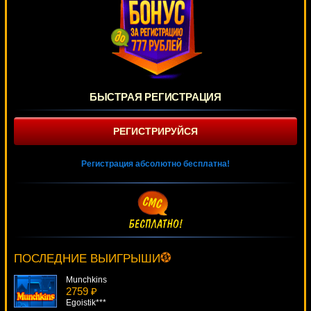
БЫСТРАЯ РЕГИСТРАЦИЯ
РЕГИСТРИРУЙСЯ
Регистрация абсолютно бесплатна!
Fortune Hill
2203 ₽
turen***
ПОСЛЕДНИЕ ВЫИГРЫШИ
Munchkins
2759 ₽
Egoistik***