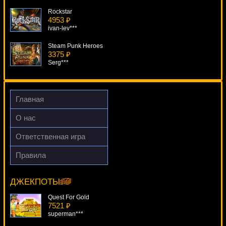
Rockstar
4953 ₽
ivan-lev***
Steam Punk Heroes
3375 ₽
Serg***
Fruit Case
4092 ₽
drink***
Главная
Alice In Wonderland
О нас
1675 ₽
Cteb***
Ответственная игра
Stinkin Rich
Правила
115 ₽
Red Dog Progressive
Cteb***
12832 ₽
aleg***
ДЖЕКПОТЫ
Quest For Gold
7521 ₽
superman***