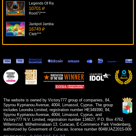
Legends Of Ra
10701 ₽
Root77***
Jackpot Jamba
16749 ₽
Cteb***
Medusa's Gaze
9690 ₽
lucky***
Super Dice
5056 ₽
Serg***
Crown Of Egypt
15587 ₽
superman***
The website is owned by Victory777 group of companies, 84,
Spyrou Kyprianou Avenue, 4004, Limassol, Cyprus. The group
includes Leondra Limited, registration number HE349390, 84,
Spyrou Kyprianou Avenue, 4004, Limassol, Cyprus, and
Victory777 N.V. Limited, registration number 134627, P.O. Box 4762,
Willemstad, Wilhelminalaan 13, Curacao, E-Commerce Park Vredenberg,
authorized by Goverment of Curacao, license number 8048/JAZ2015-009