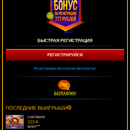
БЫСТРАЯ РЕГИСТРАЦИЯ
РЕГИСТРИРУЙСЯ
Регистрация абсолютно бесплатна!
Red, White & Blue
4125 ₽
alex***
ПОСЛЕДНИЕ ВЫИГРЫШИ
Lost Island
223 ₽
turen***