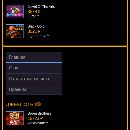
Jewel Of The Arts
3579 ₽
Lucy***
Black Gold
3021 ₽
mgarkunov***
Excalibur
1384 ₽
loto***
Главная
Island
О нас
2052 ₽
lucky***
Ответственная игра
Noah's Ark
Правила
3522 ₽
Hot City
DenisVS***
18246 ₽
Cteb***
ДЖЕКПОТЫ
Boom Brothers
18723 ₽
verkhovod***