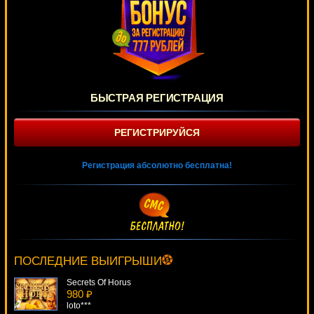
БЫСТРАЯ РЕГИСТРАЦИЯ
РЕГИСТРИРУЙСЯ
Регистрация абсолютно бесплатна!
Slam Funk
748 ₽
Lucy***
ПОСЛЕДНИЕ ВЫИГРЫШИ
Secrets Of Horus
980 ₽
loto***