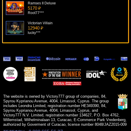
Ramses II Deluxe
5170 ₽
Root77***
Victorian Villain
12940 ₽
lucky***
Taiga
12216 ₽
mgarkunov***
Thrill Spin
8735 ₽
verkhovod***
Rhyming Reels - Old King Cole
14153 ₽
Egoistik***
The website is owned by Victory777 group of companies, 84,
Spyrou Kyprianou Avenue, 4004, Limassol, Cyprus. The group
includes Leondra Limited, registration number HE349390, 84,
Spyrou Kyprianou Avenue, 4004, Limassol, Cyprus, and
Victory777 N.V. Limited, registration number 134627, P.O. Box 4762,
Willemstad, Wilhelminalaan 13, Curacao, E-Commerce Park Vredenberg,
authorized by Goverment of Curacao, license number 8048/JAZ2015-009