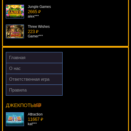
Jungle Games
2665 ₽
alex***
Three Wishes
223 ₽
Gamer***
Wolverine
1536 ₽
Serg***
Главная
House Of Fun
О нас
3520 ₽
superman***
Ответственная игра
Charms & Clovers
Правила
662 ₽
Twin Spin
Panamer***
5999 ₽
Panamer***
ДЖЕКПОТЫ
Attraction
11667 ₽
kat***