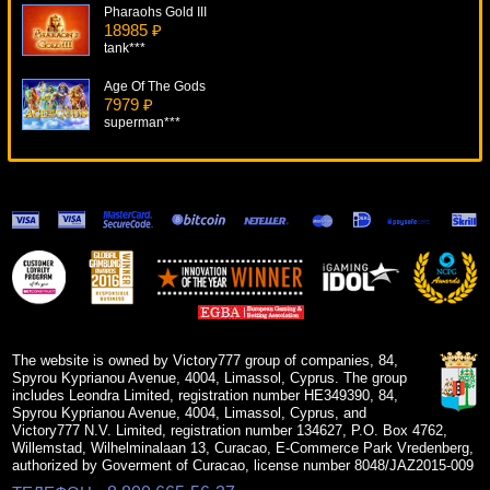
Pharaohs Gold III
18985 ₽
tank***
Age Of The Gods
7979 ₽
superman***
Piggy Fortunes
8776 ₽
tank***
Cleopatra
15432 ₽
superman***
Loaded
13834 ₽
kat***
The website is owned by Victory777 group of companies, 84,
Spyrou Kyprianou Avenue, 4004, Limassol, Cyprus. The group
includes Leondra Limited, registration number HE349390, 84,
Spyrou Kyprianou Avenue, 4004, Limassol, Cyprus, and
Victory777 N.V. Limited, registration number 134627, P.O. Box 4762,
Willemstad, Wilhelminalaan 13, Curacao, E-Commerce Park Vredenberg,
authorized by Goverment of Curacao, license number 8048/JAZ2015-009