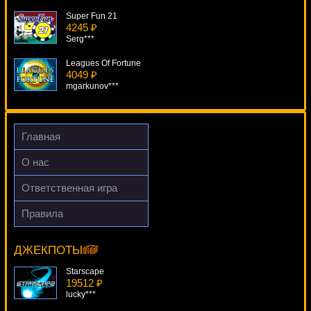
Super Fun 21
4245 ₽
Serg***
Leagues Of Fortune
4049 ₽
mgarkunov***
Prime Property
3524 ₽
superman***
Главная
Mermaids Pearl
О нас
1143 ₽
Deni***
Ответственная игра
Riviera Riches
Правила
1350 ₽
Riches Of Cleopatra
Cteb***
6750 ₽
SmileLow***
ДЖЕКПОТЫ
Starscape
19512 ₽
lucky***