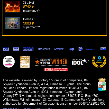
Xtra Hot
8742 ₽
mgarkunov***
Heroes 3
9003 ₽
superman***
Tootin Car Man
5374 ₽
lucky***
Dead Or Alive
5991 ₽
alex***
Triple Crown
7441 ₽
tank***
The website is owned by Victory777 group of companies, 84,
Spyrou Kyprianou Avenue, 4004, Limassol, Cyprus. The group
includes Leondra Limited, registration number HE349390, 84,
Spyrou Kyprianou Avenue, 4004, Limassol, Cyprus, and
Victory777 N.V. Limited, registration number 134627, P.O. Box 4762,
Willemstad, Wilhelminalaan 13, Curacao, E-Commerce Park Vredenberg,
authorized by Goverment of Curacao, license number 8048/JAZ2015-009