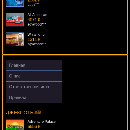
Lucy***
All American
4071 ₽
sgvwood***
White King
1311 ₽
sgvwood***
Lights
4992 ₽
kat***
Главная
Ocean Princess
О нас
2845 ₽
ivan-lev***
Ответственная игра
Texan Tycoon
Правила
1781 ₽
Taiga
Egoistik***
5401 ₽
ivan-lev***
ДЖЕКПОТЫ
Adventure Palace
6656 ₽