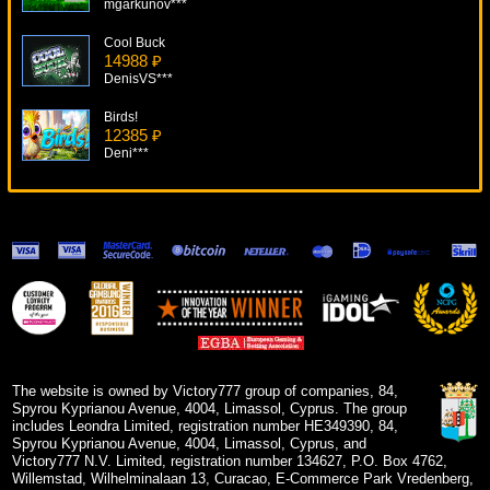
mgarkunov***
Cool Buck
14988 ₽
DenisVS***
Birds!
12385 ₽
Deni***
Secret Elixir
19404 ₽
DenisVS***
The Great Ming Empire
12968 ₽
Deni***
Tally Ho
5576 ₽
blogolet***
The website is owned by Victory777 group of companies, 84,
Spyrou Kyprianou Avenue, 4004, Limassol, Cyprus. The group
includes Leondra Limited, registration number HE349390, 84,
Spyrou Kyprianou Avenue, 4004, Limassol, Cyprus, and
Victory777 N.V. Limited, registration number 134627, P.O. Box 4762,
Willemstad, Wilhelminalaan 13, Curacao, E-Commerce Park Vredenberg,