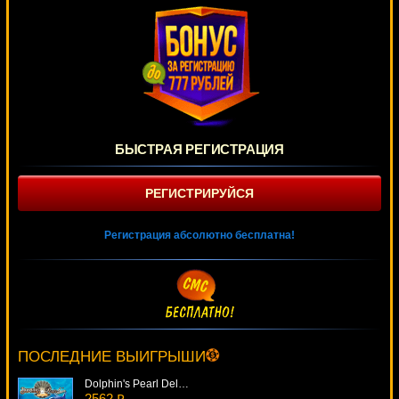
БЫСТРАЯ РЕГИСТРАЦИЯ
РЕГИСТРИРУЙСЯ
Регистрация абсолютно бесплатна!
Gladiator
2095 ₽
Gamer***
ПОСЛЕДНИЕ ВЫИГРЫШИ
Dolphin's Pearl Deluxe
2562 ₽