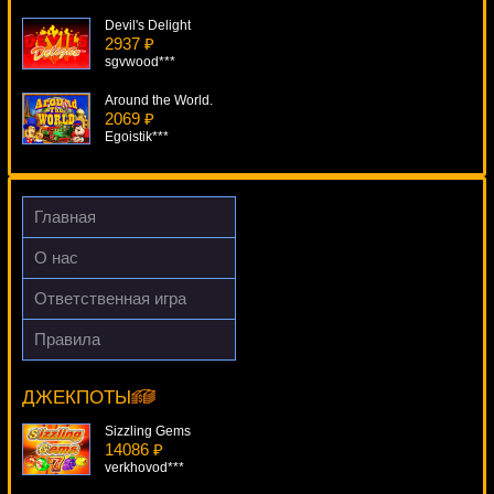
Devil's Delight
2937 ₽
sgvwood***
Around the World.
2069 ₽
Egoistik***
Barbary Coast
4284 ₽
mgarkunov***
Главная
Break Away
О нас
4600 ₽
Gamer***
Ответственная игра
South Park
Правила
2595 ₽
The Joy Of Six
Lucy***
13156 ₽
DenisVS***
ДЖЕКПОТЫ
Sizzling Gems
14086 ₽
verkhovod***