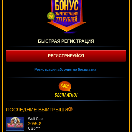
БЫСТРАЯ РЕГИСТРАЦИЯ
РЕГИСТРИРУЙСЯ
Регистрация абсолютно бесплатна!
Cash Farm
3974 ₽
Panamer***
ПОСЛЕДНИЕ ВЫИГРЫШИ
Wolf Cub
2055 ₽
Cteb***