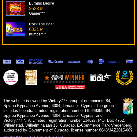
Burning Desire
9523 ₽
Gamer***
Rock The Boat
6931 ₽
number***
Giant 7
19068 ₽
Deni***
Scruffy Duck
5094 ₽
beautif***
Cosmic Cat
16161 ₽
SmileLow***
The website is owned by Victory777 group of companies, 84,
Spyrou Kyprianou Avenue, 4004, Limassol, Cyprus. The group
includes Leondra Limited, registration number HE349390, 84,
Spyrou Kyprianou Avenue, 4004, Limassol, Cyprus, and
Victory777 N.V. Limited, registration number 134627, P.O. Box 4762,
Willemstad, Wilhelminalaan 13, Curacao, E-Commerce Park Vredenberg,
authorized by Goverment of Curacao, license number 8048/JAZ2015-009