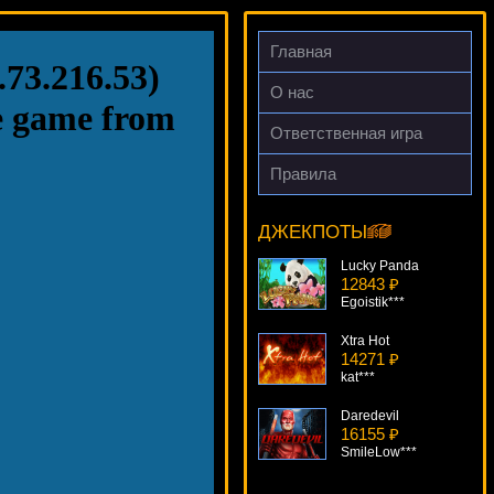
Главная
О нас
Ответственная игра
Правила
She's A Rich Girl
6349 ₽
Deni***
ДЖЕКПОТЫ
Lucky Panda
12843 ₽
Egoistik***
Xtra Hot
14271 ₽
kat***
Daredevil
16155 ₽
SmileLow***
Wild Rockets