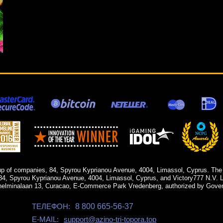
up of companies, 84, Spyrou Kyprianou Avenue, 4004, Limassol, Cyprus. The
84, Spyrou Kyprianou Avenue, 4004, Limassol, Cyprus, and Victory777 N.V. Li
helminalaan 13, Curacao, E-Commerce Park Vredenberg, authorized by Gover
ТЕЛЕФОН:
8 800 665-56-37
E-MAIL:
support@azino-tri-topora.top