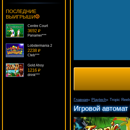
Lucky Panda
919 ₽
ПОСЛЕДНИЕ
Root77***
ВЫИГРЫШИ
Centre Court
3692 ₽
Panamer***
Lobstermania 2
2238 ₽
Cteb***
Gold Ahoy
1216 ₽
drink***
Hellboy
4732 ₽
turen***
Главная
»
Playtech
»
Tropic Reel
Wild Wolf
Игровой автомат 
329 ₽
superman***
Stickers
4851 ₽