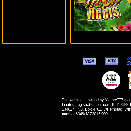
alex***
The website is owned by Victory777 gro
Limited, registration number HE349390, 
134627, P.O. Box 4762, Willemstad, Wil
number 8048/JAZ2015-009