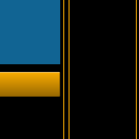
5220 ₽
sgvwood***
Cashville
8220 ₽
alex***
Golden Goddess
19018 ₽
lucky***