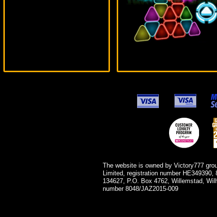
mgarkunov***
The website is owned by Victory777 gro
Limited, registration number HE349390, 
134627, P.O. Box 4762, Willemstad, Wil
number 8048/JAZ2015-009