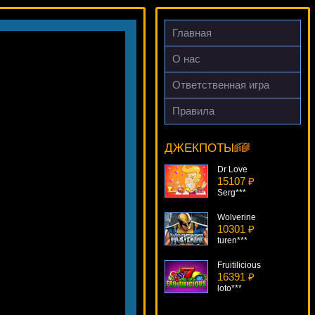
Главная
О нас
Ответственная игра
Правила
Stash Of The Titans
15813 ₽
DenisVS***
ДЖЕКПОТЫ
Dr Love
15107 ₽
Serg***
Wolverine
10301 ₽
turen***
Fruitilicious
16391 ₽
loto***
Bella Donna