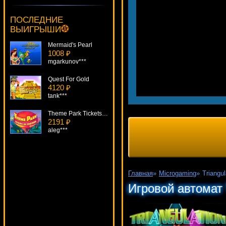
Creature From The Black Lagoon
621 ₽
ПОСЛЕДНИЕ
Lucy***
ВЫИГРЫШИ
Mermaid's Pearl
1008 ₽
mgarkunov***
Quest For Gold
4120 ₽
tank***
Theme Park Tickets Of Fortune
2191 ₽
aleg***
Wasabi-San
3931 ₽
Panamer***
Главная
»
Microgaming
»
Triangul
Crime Scene
Игровой автомат T
3737 ₽
number***
Champagne
312 ₽