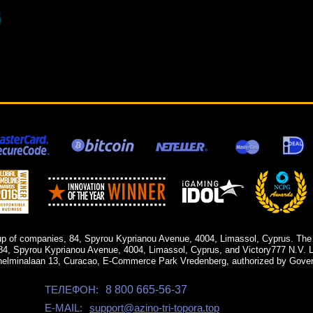
up of companies, 84, Spyrou Kyprianou Avenue, 4004, Limassol, Cyprus. The
84, Spyrou Kyprianou Avenue, 4004, Limassol, Cyprus, and Victory777 N.V. Li
helminalaan 13, Curacao, E-Commerce Park Vredenberg, authorized by Gover
ТЕЛЕФОН:
8 800 665-56-37
E-MAIL:
support@azino-tri-topora.top