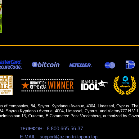
up of companies, 84, Spyrou Kyprianou Avenue, 4004, Limassol, Cyprus. The
84, Spyrou Kyprianou Avenue, 4004, Limassol, Cyprus, and Victory777 N.V. Li
helminalaan 13, Curacao, E-Commerce Park Vredenberg, authorized by Gover
ТЕЛЕФОН:
8 800 665-56-37
E-MAIL:
support@azino-tri-topora.top