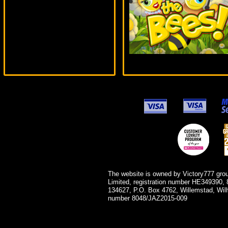
number***
The website is owned by Victory777 gro
Limited, registration number HE349390, 
134627, P.O. Box 4762, Willemstad, Wil
number 8048/JAZ2015-009