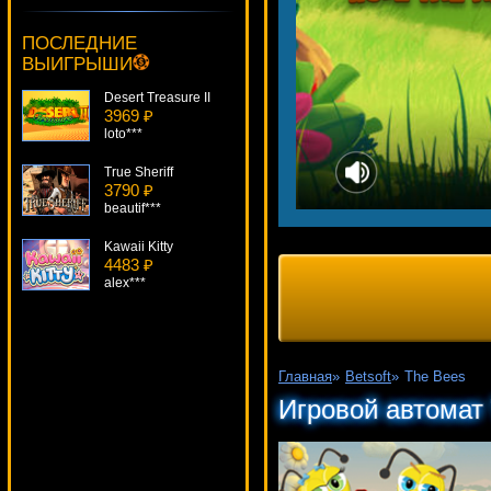
Super Joker
1365 ₽
ПОСЛЕДНИЕ
superman***
ВЫИГРЫШИ
Desert Treasure II
3969 ₽
loto***
True Sheriff
3790 ₽
beautif***
Kawaii Kitty
4483 ₽
alex***
Enchanted
1467 ₽
tank***
Главная
»
Betsoft
»
The Bees
The Six Million Dollar Man
Игровой автомат
1757 ₽
verkhovod***
Silver Fox
115 ₽