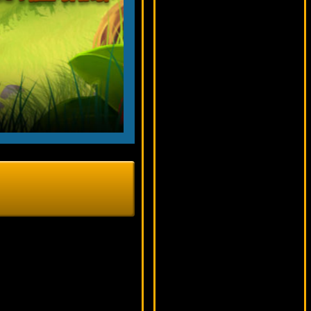
12152 ₽
verkhovod***
Hells Grannies
15618 ₽
Cteb***
Excalibur
12352 ₽
Deni***