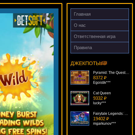
Главная
О нас
Ответственная игра
Правила
Vacation Station
7829 ₽
verkhovod***
ДЖЕКПОТЫ
Pyramid: The Quest For Immortality
8372 ₽
Egoistik***
Cat Queen
9332 ₽
lucky***
Fairytale Legends: Hansel & Gretel
19402 ₽
mgarkunov***
Fruits And Royals