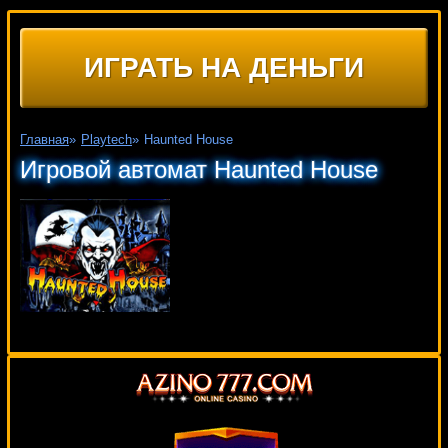
ИГРАТЬ НА ДЕНЬГИ
Главная
»
Playtech
»
Haunted House
Игровой автомат Haunted House