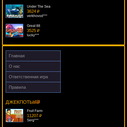
Under The Sea
3624 ₽
verkhovod***
Great 88
3525 ₽
lucky***
Boom Bucks
3435 ₽
Deni***
Главная
Bratva
О нас
4733 ₽
loto***
Ответственная игра
Wings Of Gold
Правила
4728 ₽
Hot Hot Volcano
verkhovod***
7480 ₽
beautif***
ДЖЕКПОТЫ
Fruit Farm
11207 ₽
Serg***