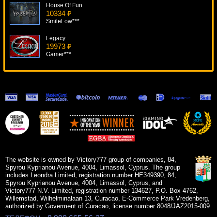
House Of Fun
10334 ₽
SmileLow***
Legacy
19973 ₽
Gamer***
Mayan Riches
13777 ₽
SmileLow***
The Mummy
17261 ₽
alex***
Funky Monkey
5689 ₽
Gamer***
The website is owned by Victory777 group of companies, 84,
Spyrou Kyprianou Avenue, 4004, Limassol, Cyprus. The group
includes Leondra Limited, registration number HE349390, 84,
Spyrou Kyprianou Avenue, 4004, Limassol, Cyprus, and
Victory777 N.V. Limited, registration number 134627, P.O. Box 4762,
Willemstad, Wilhelminalaan 13, Curacao, E-Commerce Park Vredenberg,
authorized by Goverment of Curacao, license number 8048/JAZ2015-009