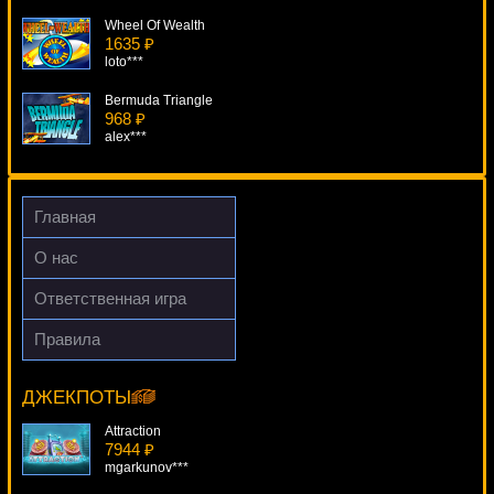
Wheel Of Wealth
1635 ₽
loto***
Bermuda Triangle
968 ₽
alex***
Fruit Zen
2020 ₽
alex***
Главная
Retro Reels Extreme Heat
О нас
2401 ₽
kat***
Ответственная игра
Gemstone Jackpot
Правила
4210 ₽
Rhyming Reels - Old King Cole
Gamer***
12839 ₽
Lucy***
ДЖЕКПОТЫ
Attraction
7944 ₽
mgarkunov***