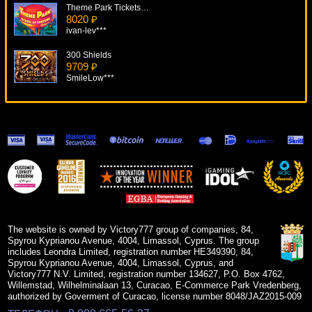
Theme Park Tickets Of Fortune
8020 ₽
ivan-lev***
300 Shields
9709 ₽
SmileLow***
Just Jewels
6522 ₽
tank***
Event Horizon
18248 ₽
Panamer***
Coyote Cash
13730 ₽
Deni***
The website is owned by Victory777 group of companies, 84,
Spyrou Kyprianou Avenue, 4004, Limassol, Cyprus. The group
includes Leondra Limited, registration number HE349390, 84,
Spyrou Kyprianou Avenue, 4004, Limassol, Cyprus, and
Victory777 N.V. Limited, registration number 134627, P.O. Box 4762,
Willemstad, Wilhelminalaan 13, Curacao, E-Commerce Park Vredenberg,
authorized by Goverment of Curacao, license number 8048/JAZ2015-009