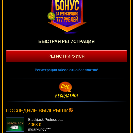
БЫСТРАЯ РЕГИСТРАЦИЯ
РЕГИСТРИРУЙСЯ
Регистрация абсолютно бесплатна!
Money Mad Monkey
1591 ₽
tank***
ПОСЛЕДНИЕ ВЫИГРЫШИ
Blackjack Professional Series
4068 ₽
mgarkunov***