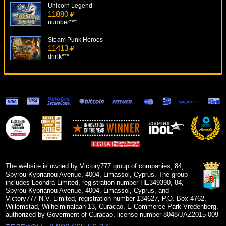
Unicorn Legend
11880 ₽
number***
Steam Punk Heroes
11413 ₽
drink***
Orca
11287 ₽
DenisVS***
Stinkin Rich
19502 ₽
Gamer***
Call Of The Colosseum
5651 ₽
mgarkunov***
The website is owned by Victory777 group of companies, 84,
Spyrou Kyprianou Avenue, 4004, Limassol, Cyprus. The group
includes Leondra Limited, registration number HE349390, 84,
Spyrou Kyprianou Avenue, 4004, Limassol, Cyprus, and
Victory777 N.V. Limited, registration number 134627, P.O. Box 4762,
Willemstad, Wilhelminalaan 13, Curacao, E-Commerce Park Vredenberg,
authorized by Goverment of Curacao, license number 8048/JAZ2015-009