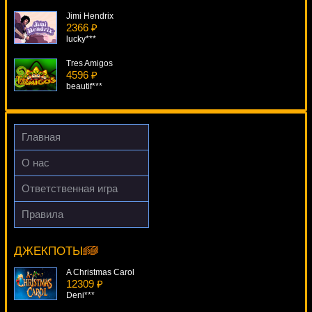
Jimi Hendrix
2366 ₽
lucky***
Tres Amigos
4596 ₽
beautif***
Theme Park Tickets Of Fortune
3005 ₽
verkhovod***
Главная
Miss Fortune
О нас
2974 ₽
loto***
Ответственная игра
Top Gun
Правила
966 ₽
Wheel Of Wealth Special Edition
turen***
13116 ₽
Lucy***
ДЖЕКПОТЫ
A Christmas Carol
12309 ₽
Deni***