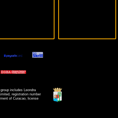
 group includes Leondra
mited, registration number
ment of Curacao, license