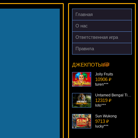
Главная
О нас
Ответственная игра
Правила
Fairytale Legends: Hansel & Gretel
17148 ₽
Lucy***
ДЖЕКПОТЫ
Jolly Fruits
10906 ₽
turen***
Untamed Bengal Tiger
12319 ₽
loto***
Sun Wukong
9713 ₽
lucky***
Lobstermania 2