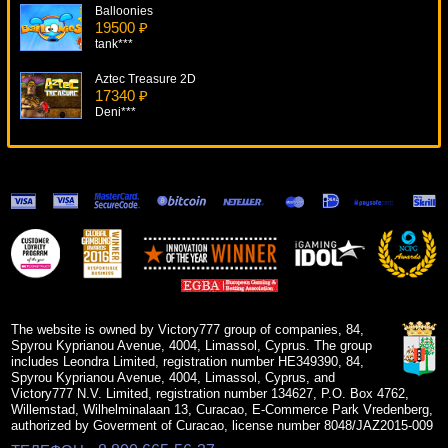
Balloonies
19500 ₽
tank***
Aztec Treasure 2D
17340 ₽
Deni***
Masques Of San Marco
6681 ₽
drink***
Bust The Bank
10402 ₽
mgarkunov***
Desert Treasure II
15777 ₽
mgarkunov***
The website is owned by Victory777 group of companies, 84,
Spyrou Kyprianou Avenue, 4004, Limassol, Cyprus. The group
includes Leondra Limited, registration number HE349390, 84,
Spyrou Kyprianou Avenue, 4004, Limassol, Cyprus, and
Victory777 N.V. Limited, registration number 134627, P.O. Box 4762,
Willemstad, Wilhelminalaan 13, Curacao, E-Commerce Park Vredenberg,
authorized by Goverment of Curacao, license number 8048/JAZ2015-009