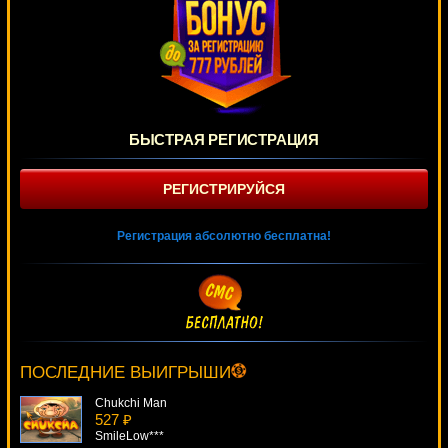
БЫСТРАЯ РЕГИСТРАЦИЯ
РЕГИСТРИРУЙСЯ
Регистрация абсолютно бесплатна!
Starlight Kiss
1821 ₽
Deni***
ПОСЛЕДНИЕ ВЫИГРЫШИ
Chukchi Man
527 ₽
SmileLow***