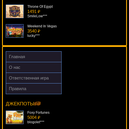
Throne Of Egypt
1491 ₽
SmileLow***
Weekend In Vegas
3540 ₽
lucky***
Dead Or Alive
3683 ₽
turen***
Главная
Haunted House
О нас
106 ₽
tank***
Ответственная игра
Football Fans
Правила
4766 ₽
Frankie Dettori's Magic Seven
Lucy***
16779 ₽
Lucy***
ДЖЕКПОТЫ
Foxy Fortunes
5004 ₽
blogolet***