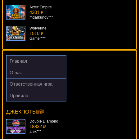
Aztec Empire
4301 ₽
mgarkunov***
Wolverine
1510 ₽
Gamer***
Pandora's Box
4333 ₽
loto***
Главная
Jewel Of The Arts
О нас
1850 ₽
kat***
Ответственная игра
Mad Mad Monkey
Правила
4297 ₽
Bush Telegraph
SmileLow***
18845 ₽
ivan-lev***
ДЖЕКПОТЫ
Double Diamond
18832 ₽
alex***