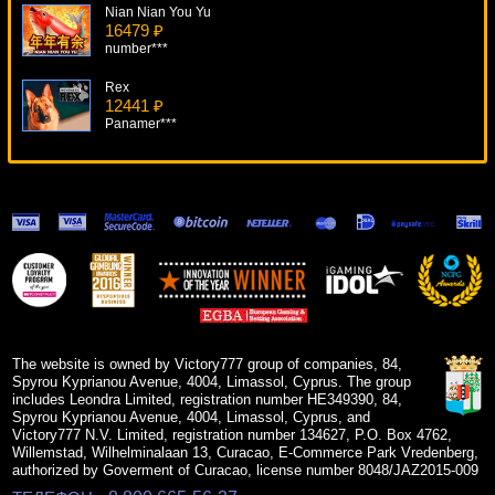
Nian Nian You Yu
16479 ₽
number***
Rex
12441 ₽
Panamer***
Burning Desire
18424 ₽
turen***
Football Rules!
14019 ₽
kat***
Kawaii Kitty
7155 ₽
Egoistik***
The website is owned by Victory777 group of companies, 84,
Spyrou Kyprianou Avenue, 4004, Limassol, Cyprus. The group
includes Leondra Limited, registration number HE349390, 84,
Spyrou Kyprianou Avenue, 4004, Limassol, Cyprus, and
Victory777 N.V. Limited, registration number 134627, P.O. Box 4762,
Willemstad, Wilhelminalaan 13, Curacao, E-Commerce Park Vredenberg,
authorized by Goverment of Curacao, license number 8048/JAZ2015-009