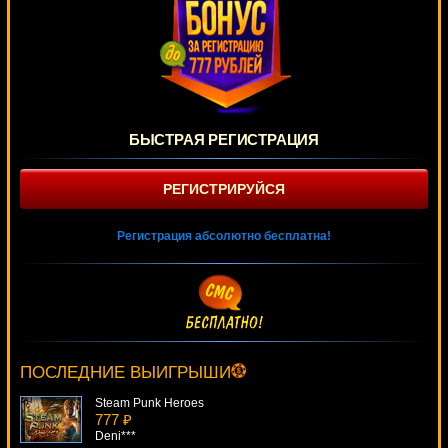
БЫСТРАЯ РЕГИСТРАЦИЯ
РЕГИСТРИРУЙСЯ
Регистрация абсолютно бесплатна!
Chinese Kitchen
117 ₽
loto***
ПОСЛЕДНИЕ ВЫИГРЫШИ
Steam Punk Heroes
777 ₽
Deni***