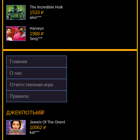
The Incredible Hulk
1533 ₽
alex***
Harveys
1988 ₽
Serg***
Fruit Sensation
2600 ₽
turen***
Главная
Lady In Red
О нас
416 ₽
Serg***
Ответственная игра
Lucky Lady's Charm
Правила
2931 ₽
Fairytale Legends: Hansel & Gretel
aleg***
11162 ₽
lucky***
ДЖЕКПОТЫ
Jewels Of The Orient
10062 ₽
kat***