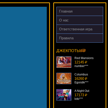
Главная
О нас
Ответственная игра
Правила
Galacticons
9831 ₽
Cteb***
ДЖЕКПОТЫ
Red Mansions
12145 ₽
number***
Columbus
16260 ₽
Egoistik***
A Night Out
17173 ₽
loto***
Lord Of The Ocean