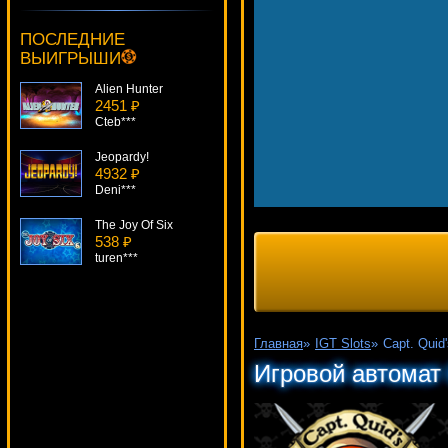
Tiki Wonders
4355 ₽
ПОСЛЕДНИЕ
ivan-lev***
ВЫИГРЫШИ
Alien Hunter
2451 ₽
Cteb***
Jeopardy!
4932 ₽
Deni***
The Joy Of Six
538 ₽
turen***
Sweet Harvest
473 ₽
Cteb***
Главная
»
IGT Slots
»
Capt. Quid
Dolphin's Pearl
Игровой автомат 
4947 ₽
drink***
Bugs & Bees
328 ₽