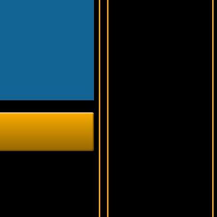
10954 ₽
drink***
Gonzo's Quest
10662 ₽
tank***
Treasure Room
9965 ₽
verkhovod***