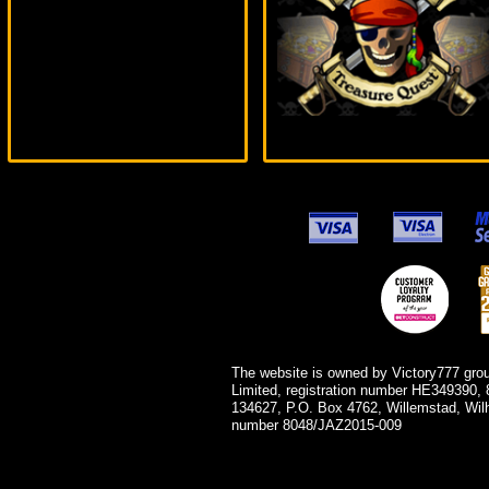
aleg***
The website is owned by Victory777 gro
Limited, registration number HE349390, 
134627, P.O. Box 4762, Willemstad, Wil
number 8048/JAZ2015-009