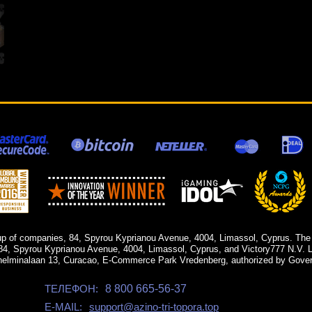
up of companies, 84, Spyrou Kyprianou Avenue, 4004, Limassol, Cyprus. The
84, Spyrou Kyprianou Avenue, 4004, Limassol, Cyprus, and Victory777 N.V. Li
helminalaan 13, Curacao, E-Commerce Park Vredenberg, authorized by Gover
ТЕЛЕФОН:
8 800 665-56-37
E-MAIL:
support@azino-tri-topora.top