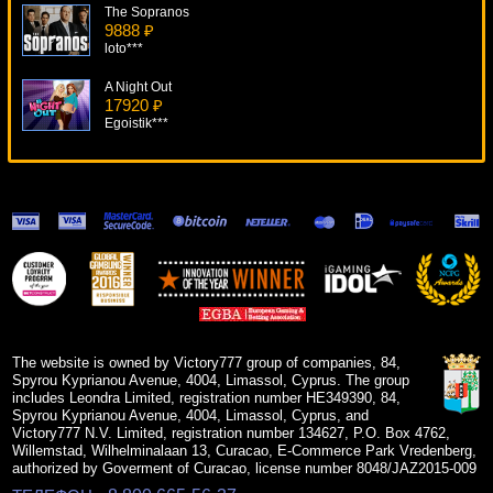
The Sopranos
9888 ₽
loto***
A Night Out
17920 ₽
Egoistik***
Jurassic Jackpot
5173 ₽
beautif***
Spiderman
15819 ₽
number***
Soccer Safari
11330 ₽
sgvwood***
The website is owned by Victory777 group of companies, 84,
Spyrou Kyprianou Avenue, 4004, Limassol, Cyprus. The group
includes Leondra Limited, registration number HE349390, 84,
Spyrou Kyprianou Avenue, 4004, Limassol, Cyprus, and
Victory777 N.V. Limited, registration number 134627, P.O. Box 4762,
Willemstad, Wilhelminalaan 13, Curacao, E-Commerce Park Vredenberg,
authorized by Goverment of Curacao, license number 8048/JAZ2015-009