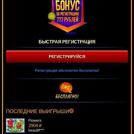
БЫСТРАЯ РЕГИСТРАЦИЯ
РЕГИСТРИРУЙСЯ
Регистрация абсолютно бесплатна!
Dracula
4974 ₽
ivan-lev***
ПОСЛЕДНИЕ ВЫИГРЫШИ
Flowers
2904 ₽
beautif***