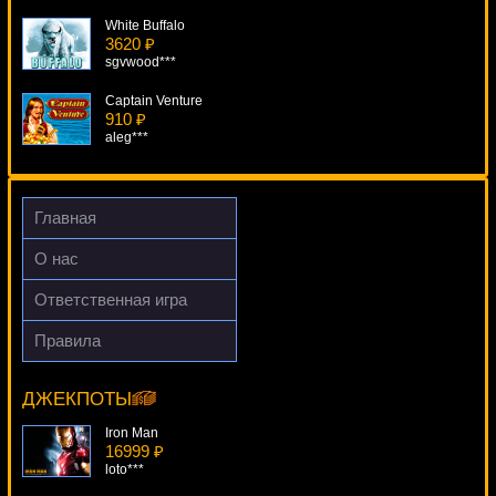
White Buffalo
3620 ₽
sgvwood***
Captain Venture
910 ₽
aleg***
Golden Planet
2553 ₽
aleg***
Главная
Legacy
О нас
290 ₽
drink***
Ответственная игра
Grand Monarch
Правила
4510 ₽
Bar 7's
alex***
14809 ₽
drink***
ДЖЕКПОТЫ
Iron Man
16999 ₽
loto***