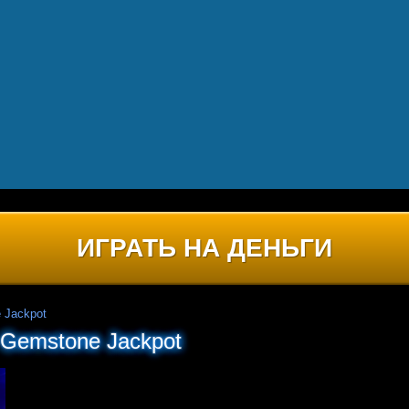
ИГРАТЬ НА ДЕНЬГИ
 Jackpot
 Gemstone Jackpot