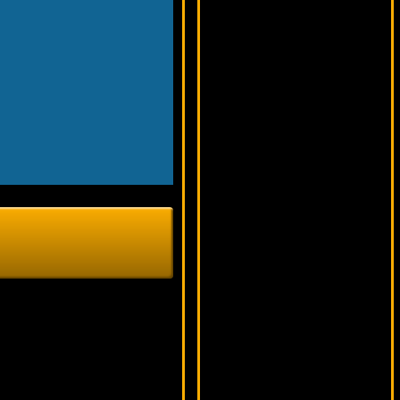
19046 ₽
Serg***
Wild West
5337 ₽
Egoistik***
Dolphin Cash
17178 ₽
sgvwood***