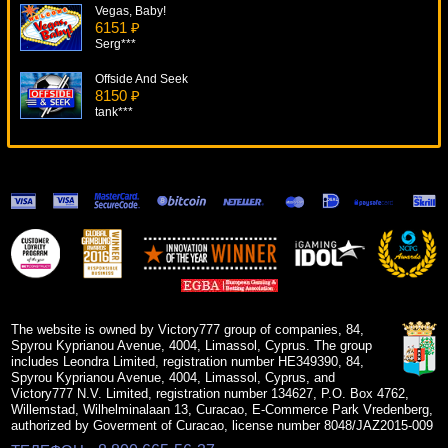
Vegas, Baby!
6151 ₽
Serg***
Offside And Seek
8150 ₽
tank***
Steam Tower
13866 ₽
turen***
House Of Fun
17034 ₽
Root77***
The Money Game
13022 ₽
superman***
The website is owned by Victory777 group of companies, 84,
Spyrou Kyprianou Avenue, 4004, Limassol, Cyprus. The group
includes Leondra Limited, registration number HE349390, 84,
Spyrou Kyprianou Avenue, 4004, Limassol, Cyprus, and
Victory777 N.V. Limited, registration number 134627, P.O. Box 4762,
Willemstad, Wilhelminalaan 13, Curacao, E-Commerce Park Vredenberg,
authorized by Goverment of Curacao, license number 8048/JAZ2015-009