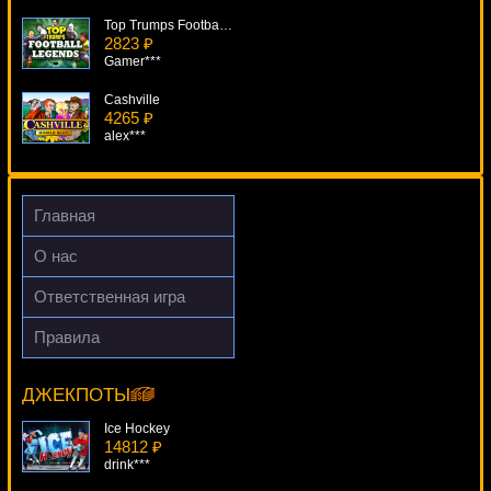
Top Trumps Football Legends
2823 ₽
Gamer***
Cashville
4265 ₽
alex***
Illusionist
1717 ₽
Panamer***
Главная
Ladies Nite
О нас
3535 ₽
SmileLow***
Ответственная игра
Resident
Правила
4841 ₽
Avalon
superman***
6232 ₽
Deni***
ДЖЕКПОТЫ
Ice Hockey
14812 ₽
drink***