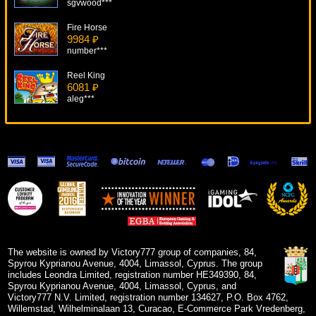
sgvwood***
Fire Horse
9984 ₽
number***
Reel King
6081 ₽
aleg***
Football Rules!
14160 ₽
beautif***
Top Trumps Celebs
15759 ₽
turen***
Atlantis Queen
19738 ₽
mgarkunov***
The website is owned by Victory777 group of companies, 84,
Spyrou Kyprianou Avenue, 4004, Limassol, Cyprus. The group
includes Leondra Limited, registration number HE349390, 84,
Spyrou Kyprianou Avenue, 4004, Limassol, Cyprus, and
Victory777 N.V. Limited, registration number 134627, P.O. Box 4762,
Willemstad, Wilhelminalaan 13, Curacao, E-Commerce Park Vredenberg,