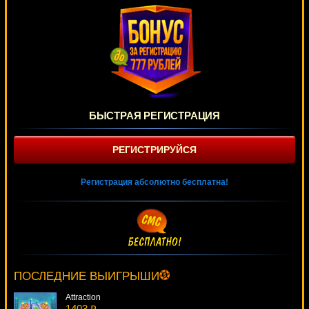
БЫСТРАЯ РЕГИСТРАЦИЯ
РЕГИСТРИРУЙСЯ
Регистрация абсолютно бесплатна!
Mega Fortune
4888 ₽
superman***
ПОСЛЕДНИЕ ВЫИГРЫШИ
Attraction
1403 ₽