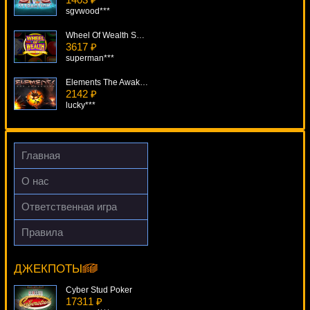
sgvwood***
Wheel Of Wealth Special Edition
3617 ₽
superman***
Elements The Awakening
2142 ₽
lucky***
Ghost Rider
4015 ₽
Panamer***
Главная
Fortune Cookie
О нас
186 ₽
Serg***
Ответственная игра
Warlords – Crystals Of Power
Правила
2003 ₽
Wings Of Gold
lucky***
9148 ₽
SmileLow***
ДЖЕКПОТЫ
Cyber Stud Poker
17311 ₽