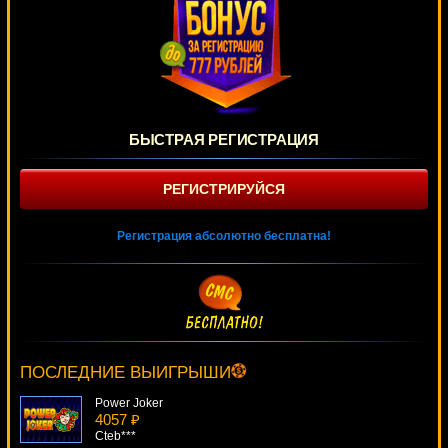
БЫСТРАЯ РЕГИСТРАЦИЯ
РЕГИСТРИРУЙСЯ
Регистрация абсолютно бесплатна!
The Love Boat
3968 ₽
sgvwood***
ПОСЛЕДНИЕ ВЫИГРЫШИ
Power Joker
4057 ₽
Cteb***