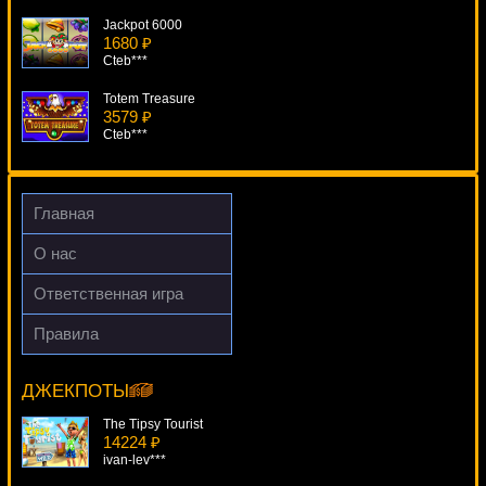
Jackpot 6000
1680 ₽
Cteb***
Totem Treasure
3579 ₽
Cteb***
Blood Suckers II
2968 ₽
Egoistik***
Главная
Tres Amigos
О нас
1163 ₽
mgarkunov***
Ответственная игра
Samba De Frutas
Правила
1338 ₽
Devil's Delight
Egoistik***
16342 ₽
mgarkunov***
ДЖЕКПОТЫ
The Tipsy Tourist
14224 ₽
ivan-lev***