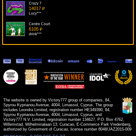
Crazy 7
14017 ₽
Lucy***
Centre Court
6105 ₽
drink***
Aztec Empire
17733 ₽
Egoistik***
Thief
11401 ₽
sgvwood***
Big Bang
11833 ₽
sgvwood***
The website is owned by Victory777 group of companies, 84,
Spyrou Kyprianou Avenue, 4004, Limassol, Cyprus. The group
includes Leondra Limited, registration number HE349390, 84,
Spyrou Kyprianou Avenue, 4004, Limassol, Cyprus, and
Victory777 N.V. Limited, registration number 134627, P.O. Box 4762,
Willemstad, Wilhelminalaan 13, Curacao, E-Commerce Park Vredenberg,
authorized by Goverment of Curacao, license number 8048/JAZ2015-009