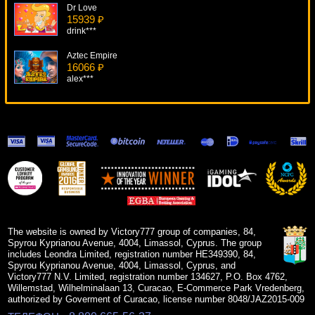
Dr Love
15939 ₽
drink***
Aztec Empire
16066 ₽
alex***
Prowling Panther
8767 ₽
sgvwood***
Sizzling Hot
14551 ₽
Gamer***
King Arthur
15840 ₽
Egoistik***
The website is owned by Victory777 group of companies, 84,
Spyrou Kyprianou Avenue, 4004, Limassol, Cyprus. The group
includes Leondra Limited, registration number HE349390, 84,
Spyrou Kyprianou Avenue, 4004, Limassol, Cyprus, and
Victory777 N.V. Limited, registration number 134627, P.O. Box 4762,
Willemstad, Wilhelminalaan 13, Curacao, E-Commerce Park Vredenberg,
authorized by Goverment of Curacao, license number 8048/JAZ2015-009