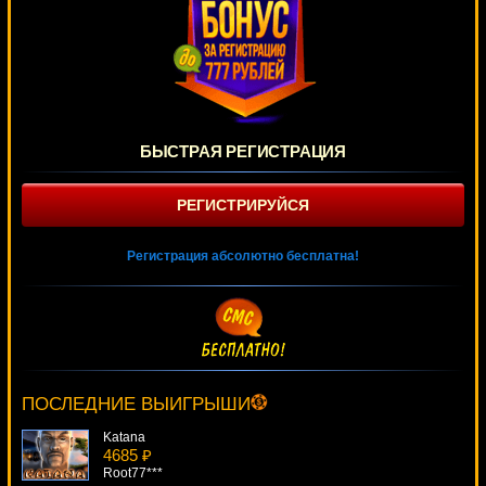
БЫСТРАЯ РЕГИСТРАЦИЯ
РЕГИСТРИРУЙСЯ
Регистрация абсолютно бесплатна!
Black Widow
4278 ₽
number***
ПОСЛЕДНИЕ ВЫИГРЫШИ
Katana
4685 ₽
Root77***