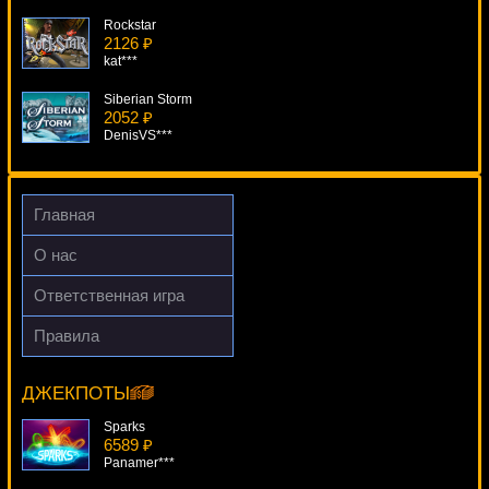
Rockstar
2126 ₽
kat***
Siberian Storm
2052 ₽
DenisVS***
King Tiger
2167 ₽
Deni***
Главная
Hoffmeister
О нас
1344 ₽
verkhovod***
Ответственная игра
The Alchemist
Правила
4852 ₽
Red Dog Progressive
Cteb***
15596 ₽
SmileLow***
ДЖЕКПОТЫ
Sparks
6589 ₽
Panamer***