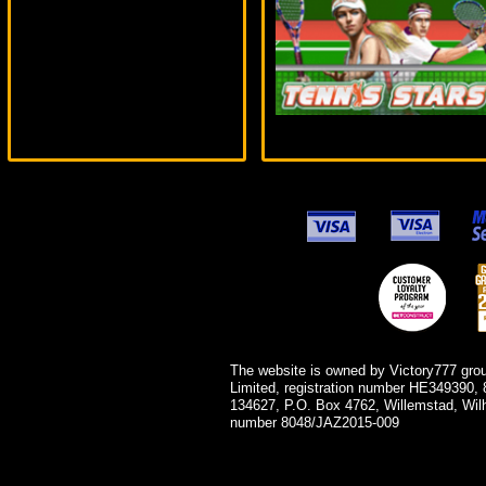
DenisVS***
The website is owned by Victory777 gro
Limited, registration number HE349390, 
134627, P.O. Box 4762, Willemstad, Wil
number 8048/JAZ2015-009