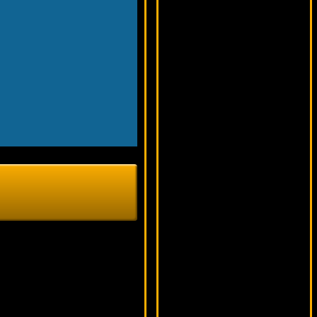
14951 ₽
superman***
Pharaohs Gold III
8620 ₽
DenisVS***
The Invisible Man
7552 ₽
blogolet***