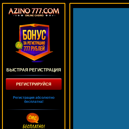
БЫСТРАЯ РЕГИСТРАЦИЯ
РЕГИСТРИРУЙСЯ
Регистрация абсолютно
бесплатна!