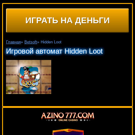
ИГРАТЬ НА ДЕНЬГИ
Главная
»
Betsoft
»
Hidden Loot
Игровой автомат Hidden Loot