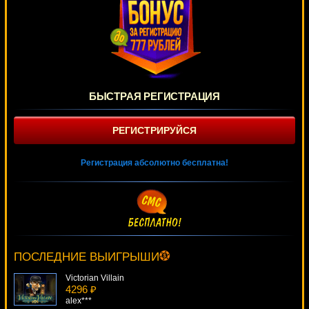
БЫСТРАЯ РЕГИСТРАЦИЯ
РЕГИСТРИРУЙСЯ
Регистрация абсолютно бесплатна!
Moorhuhn
3863 ₽
aleg***
ПОСЛЕДНИЕ ВЫИГРЫШИ
Victorian Villain
4296 ₽
alex***