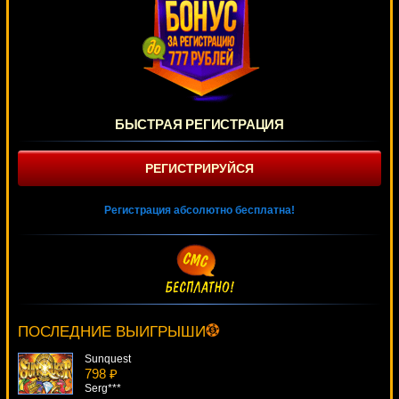
БЫСТРАЯ РЕГИСТРАЦИЯ
РЕГИСТРИРУЙСЯ
Регистрация абсолютно бесплатна!
Football Fans
3847 ₽
Cteb***
ПОСЛЕДНИЕ ВЫИГРЫШИ
Sunquest
798 ₽
Serg***