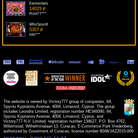
Elementals
14029 ₽
Root77***
WhoSpunIt
5357 ₽
loto***
The Money Game
9053 ₽
Serg***
Orca
11959 ₽
Cteb***
Western Belles
19664 ₽
Lucy***
The website is owned by Victory777 group of companies, 84,
Spyrou Kyprianou Avenue, 4004, Limassol, Cyprus. The group
includes Leondra Limited, registration number HE349390, 84,
Spyrou Kyprianou Avenue, 4004, Limassol, Cyprus, and
Victory777 N.V. Limited, registration number 134627, P.O. Box 4762,
Willemstad, Wilhelminalaan 13, Curacao, E-Commerce Park Vredenberg,
authorized by Goverment of Curacao, license number 8048/JAZ2015-009