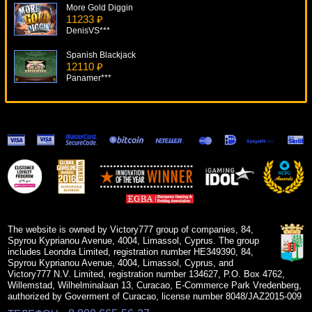
More Gold Diggin
11233 ₽
DenisVS***
Spanish Blackjack
12110 ₽
Panamer***
The Osbournes
14029 ₽
kat***
The Alchemist
8413 ₽
Lucy***
Punto Banco Pro Series
12378 ₽
Lucy***
The website is owned by Victory777 group of companies, 84,
Spyrou Kyprianou Avenue, 4004, Limassol, Cyprus. The group
includes Leondra Limited, registration number HE349390, 84,
Spyrou Kyprianou Avenue, 4004, Limassol, Cyprus, and
Victory777 N.V. Limited, registration number 134627, P.O. Box 4762,
Willemstad, Wilhelminalaan 13, Curacao, E-Commerce Park Vredenberg,
authorized by Goverment of Curacao, license number 8048/JAZ2015-009