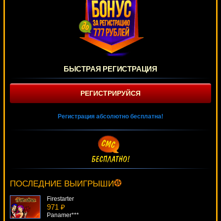
БЫСТРАЯ РЕГИСТРАЦИЯ
РЕГИСТРИРУЙСЯ
Регистрация абсолютно бесплатна!
Triangulation
1631 ₽
superman***
ПОСЛЕДНИЕ ВЫИГРЫШИ
Firestarter
971 ₽
Panamer***