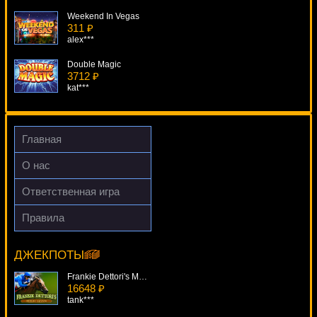
Weekend In Vegas
311 ₽
alex***
Double Magic
3712 ₽
kat***
Gorilla
4879 ₽
SmileLow***
Главная
The Ghouls
О нас
2716 ₽
blogolet***
Ответственная игра
Crocodopolis
Правила
2380 ₽
Hells Grannies
number***
5016 ₽
Serg***
ДЖЕКПОТЫ
Frankie Dettori's Magic Seven
16648 ₽
tank***