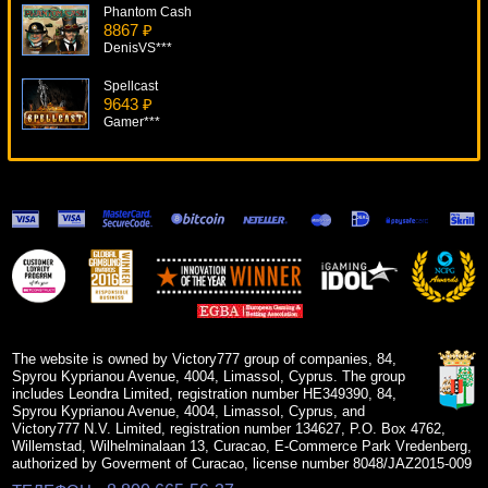
Phantom Cash
8867 ₽
DenisVS***
Spellcast
9643 ₽
Gamer***
Attila
16498 ₽
turen***
Garden Of Riches
6645 ₽
mgarkunov***
Untamed Wolf Pack
19618 ₽
DenisVS***
The website is owned by Victory777 group of companies, 84,
Spyrou Kyprianou Avenue, 4004, Limassol, Cyprus. The group
includes Leondra Limited, registration number HE349390, 84,
Spyrou Kyprianou Avenue, 4004, Limassol, Cyprus, and
Victory777 N.V. Limited, registration number 134627, P.O. Box 4762,
Willemstad, Wilhelminalaan 13, Curacao, E-Commerce Park Vredenberg,
authorized by Goverment of Curacao, license number 8048/JAZ2015-009