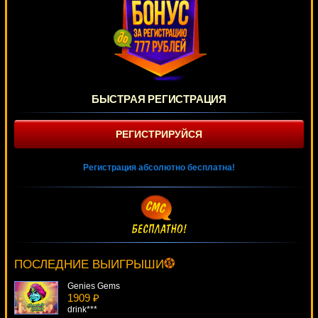
БЫСТРАЯ РЕГИСТРАЦИЯ
РЕГИСТРИРУЙСЯ
Регистрация абсолютно бесплатна!
Piggies And The Wolf
2945 ₽
loto***
ПОСЛЕДНИЕ ВЫИГРЫШИ
Genies Gems
1909 ₽
drink***